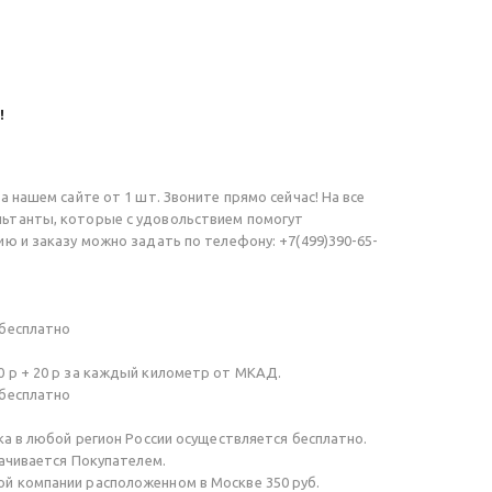
!
а нашем сайте от 1 шт. Звоните прямо сейчас! На все
ьтанты, которые с удовольствием помогут
ю и заказу можно задать по телефону: +7(499)390-65-
 бесплатно
 р + 20 р за каждый километр от МКАД.
 бесплатно
ка в любой регион России осуществляется бесплатно.
лачивается Покупателем.
й компании расположенном в Москве 350 руб.