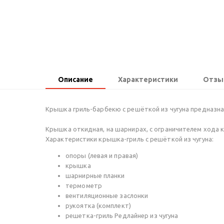
Описание
Характеристики
Отзы
Крышка гриль-барбекю с решёткой из чугуна предназна
Крышка откидная, на шарнирах, с ограничителем хода 
Характеристики крышка-гриль с решёткой из чугуна:
опоры (левая и правая)
крышка
шарнирные планки
термометр
вентиляционные заслонки
рукоятка (комплект)
решетка-гриль Редлайнер из чугуна